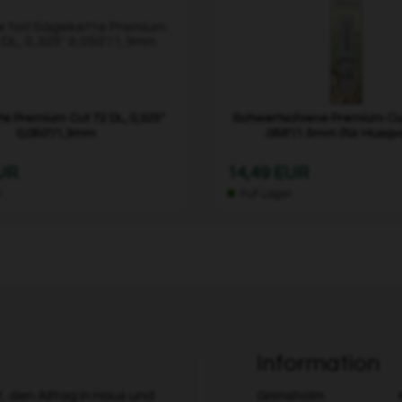
e Premium Cut 72 DL, 0,325"
Schwertschiene Premium Cut
0,050"/1,3mm
.058"/1.5mm (für Husqv
EUR
14,49 EUR
r
Auf Lager
Information
 den Alltag in Haus und
Grimsholm