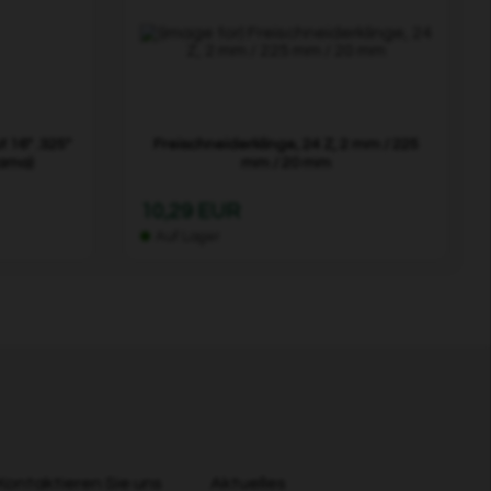
 16" .325"
Freischneiderklinge, 24 Z, 2 mm / 225
arna)
mm / 20 mm
10,29 EUR
Auf Lager
Kontaktieren Sie uns
Aktuelles