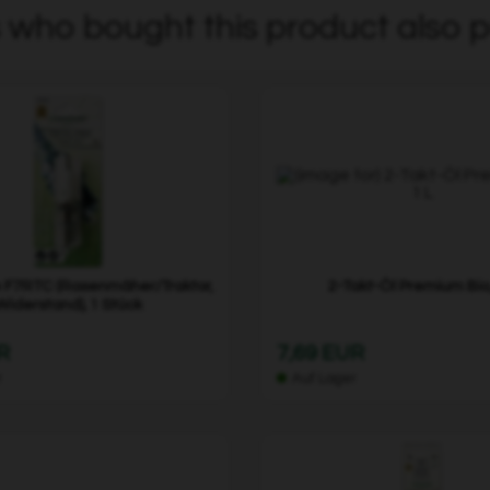
who bought this product also p
 F7RTC (Rasenmäher/Traktor,
2-Takt-Öl Premium Bio,
Widerstand), 1 Stück
R
7,69 EUR
r
Auf Lager