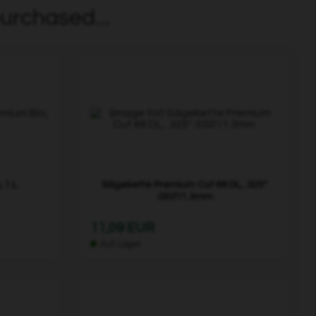
urchased...
 1 L
Sägekette Premium Cut 66 DL, .325"
.050"/1.3mm
11,09 EUR
Auf Lager