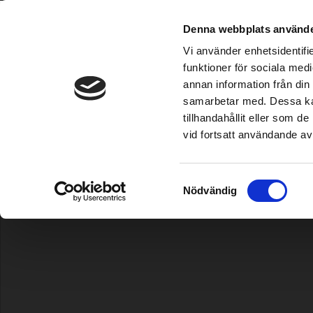
Grimsholm ist im etablierten Home & Garden-Fachha
Denna webbplats använde
CSSMap error
- Map image cannot 
Vi använder enhetsidentifie
- incorrect path: https://www.gr
funktioner för sociala medi
annan information från din
CSSMap error
- Map image cannot 
Mähroboter
|
Bewässerung
|
Trimmer/Freischneider
|
Kettensäge
samarbetar med. Dessa kan
- incorrect path: https://www.gr
tillhandahållit eller som 
vid fortsatt användande av
Välj ditt land /
Choose your country
Startseite
|
Kraftstoff/Schmierung/Motor
|
Öl
| Sägekettenöl Pre
Samtyckesval
Nödvändig