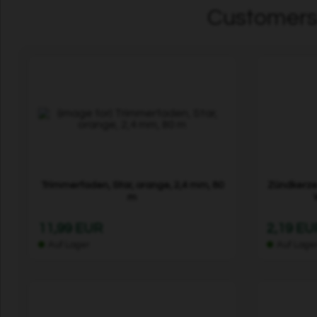
Customers 
Trimmerfaden, Star, orange, 2,4 mm, 80
Zündkerze
m
11,99 EUR
2,19 EU
Auf Lager
Auf Lage