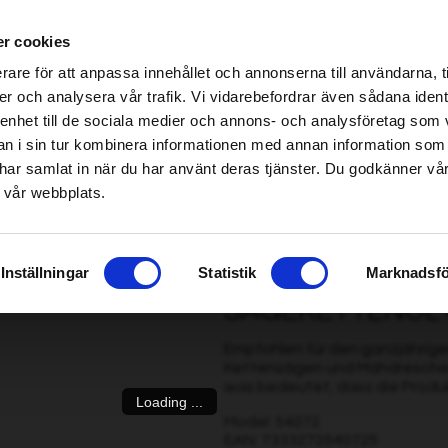
ndel erhältlich – klicken Sie hier, um Ihren nächstgelegenen Händler zu finden
r cookies
be found!
rare för att anpassa innehållet och annonserna till användarna, t
imsholm.com/includes/templates/plusmall37/cssmap-europe/d
er och analysera vår trafik. Vi vidarebefordrar även sådana ident
 enhet till de sociala medier och annons- och analysföretag som 
be found!
/Harvesterkette
|
Kraftstoff/Schmierung/Motor
Smart garden
 i sin tur kombinera informationen med annan information som
imsholm.com/includes/templates/plusmall37/cssmap-europe/d
de har samlat in när du har använt deras tjänster. Du godkänner v
 vår webbplats.
mium Bio, 5 L
Inställningar
Statistik
Marknadsfö
SÄGEKETTENÖL P
Empfohlen für den ganzjährige
Kettensägen und Mähdreschern
was bedeutet, dass die Produk
Loading ...
Model: 54072
EAN: 7333272540725