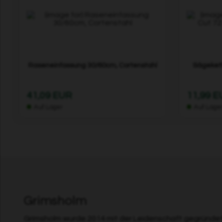
Raseneinfassung 30/60cm, Cortenstahl
Sägekett
41,09 EUR
11,99 
Auf Lager
Auf Lage
Grimsholm
Grimsholm wurde 2014 mit der Leidenschaft gegründet,