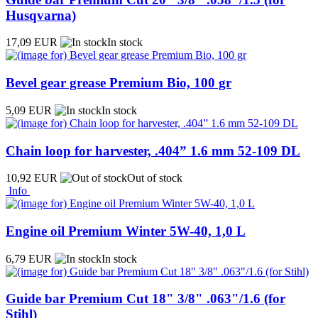
Husqvarna)
17,09 EUR
In stock
Bevel gear grease Premium Bio, 100 gr
5,09 EUR
In stock
Chain loop for harvester, .404” 1.6 mm 52-109 DL
10,92 EUR
Out of stock
Info
Engine oil Premium Winter 5W-40, 1,0 L
6,79 EUR
In stock
Guide bar Premium Cut 18" 3/8" .063"/1.6 (for
Stihl)