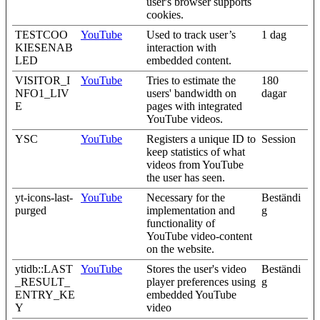
user's browser supports
cookies.
TESTCOO
YouTube
Used to track user’s
1 dag
KIESENAB
interaction with
LED
embedded content.
VISITOR_I
YouTube
Tries to estimate the
180
NFO1_LIV
users' bandwidth on
dagar
E
pages with integrated
YouTube videos.
YSC
YouTube
Registers a unique ID to
Session
keep statistics of what
videos from YouTube
the user has seen.
yt-icons-last-
YouTube
Necessary for the
Beständi
purged
implementation and
g
functionality of
YouTube video-content
on the website.
ytidb::LAST
YouTube
Stores the user's video
Beständi
_RESULT_
player preferences using
g
ENTRY_KE
embedded YouTube
Y
video