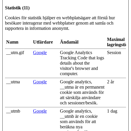
Statistik (11)
Cookies för statistik hjälper en webbplatsägare att förstå hur
besökare interagerar med webbplatser genom att samla och
rapportera in information anonymt.
Maximal
Namn
Utfärdare
Ändamål
lagringstid
__utm.gif
Google
Google Analytics
Session
Tracking Code that logs
details about the
visitor's browser and
computer.
__utma
Google
Google analytics,
2 år
__utma är en permanent
cookie som används för
att särskilja användare
och sessioner/besök.
__utmb
Google
Google analytics,
1 dag
__utmb är en cookie
som används för att
beräkna nya