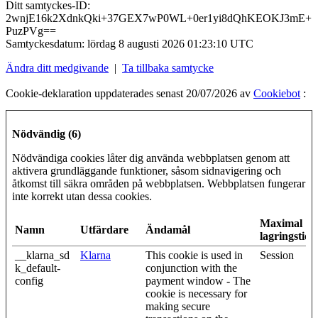
Ditt samtyckes-ID:
2wnjE16k2XdnkQki+37GEX7wP0WL+0er1yi8dQhKEOKJ3mE+
PuzPVg==
Samtyckesdatum:
lördag 8 augusti 2026 01:23:10 UTC
Ändra ditt medgivande
|
Ta tillbaka samtycke
Cookie-deklaration uppdaterades senast 20/07/2026 av
Cookiebot
:
Nödvändig (6)
Nödvändiga cookies låter dig använda webbplatsen genom att
aktivera grundläggande funktioner, såsom sidnavigering och
åtkomst till säkra områden på webbplatsen. Webbplatsen fungerar
inte korrekt utan dessa cookies.
Maximal
Namn
Utfärdare
Ändamål
lagringstid
__klarna_sd
Klarna
This cookie is used in
Session
k_default-
conjunction with the
config
payment window - The
cookie is necessary for
making secure