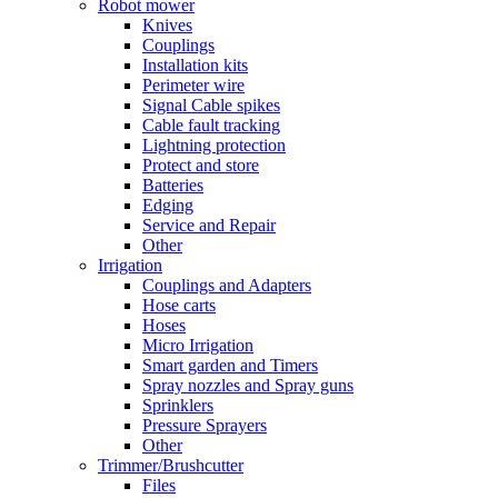
Robot mower
Knives
Couplings
Installation kits
Perimeter wire
Signal Cable spikes
Cable fault tracking
Lightning protection
Protect and store
Batteries
Edging
Service and Repair
Other
Irrigation
Couplings and Adapters
Hose carts
Hoses
Micro Irrigation
Smart garden and Timers
Spray nozzles and Spray guns
Sprinklers
Pressure Sprayers
Other
Trimmer/Brushcutter
Files