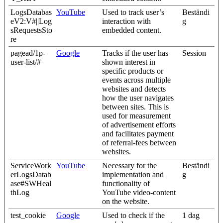
LogsDatabas
YouTube
Used to track user’s
Beständi
eV2:V#||Log
interaction with
g
sRequestsSto
embedded content.
re
pagead/1p-
Google
Tracks if the user has
Session
user-list/#
shown interest in
specific products or
events across multiple
websites and detects
how the user navigates
between sites. This is
used for measurement
of advertisement efforts
and facilitates payment
of referral-fees between
websites.
ServiceWork
YouTube
Necessary for the
Beständi
erLogsDatab
implementation and
g
ase#SWHeal
functionality of
thLog
YouTube video-content
on the website.
test_cookie
Google
Used to check if the
1 dag