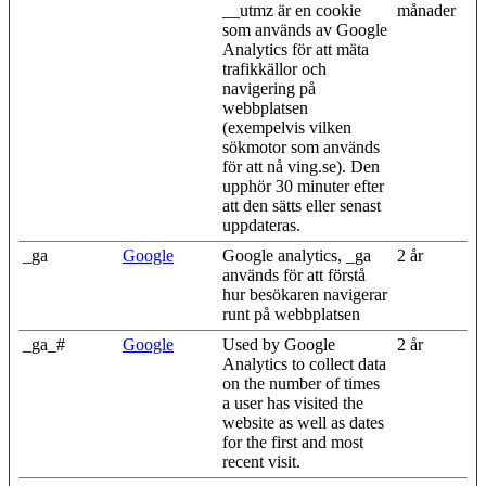
__utmz är en cookie
månader
som används av Google
Analytics för att mäta
trafikkällor och
navigering på
webbplatsen
(exempelvis vilken
sökmotor som används
för att nå ving.se). Den
upphör 30 minuter efter
att den sätts eller senast
uppdateras.
_ga
Google
Google analytics, _ga
2 år
används för att förstå
hur besökaren navigerar
runt på webbplatsen
_ga_#
Google
Used by Google
2 år
Analytics to collect data
on the number of times
a user has visited the
website as well as dates
for the first and most
recent visit.