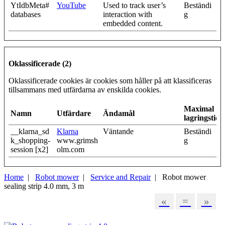
YtIdbMeta#
YouTube
Used to track user’s
Beständi
databases
interaction with
g
embedded content.
Oklassificerade (2)
Oklassificerade cookies är cookies som håller på att klassificeras
tillsammans med utfärdarna av enskilda cookies.
Maximal
Namn
Utfärdare
Ändamål
lagringstid
__klarna_sd
Klarna
Väntande
Beständi
k_shopping-
www.grimsh
g
session [x2]
olm.com
Home
|
Robot mower
|
Service and Repair
| Robot mower
sealing strip 4.0 mm, 3 m
«
=
»