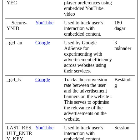
YEC
player preferences using
embedded YouTube
video
__Secure-
YouTube
Used to track user’s
180
YNID
interaction with
dagar
embedded content.
_gcl_au
Google
Used by Google
3
AdSense for
månader
experimenting with
advertisement efficiency
across websites using
their services.
_gcl_ls
Google
Tracks the conversion
Beständi
rate between the user
g
and the advertisement
banners on the website -
This serves to optimise
the relevance of the
advertisements on the
website.
LAST_RES
YouTube
Used to track user’s
Session
ULT_ENTR
interaction with
Y_KEY
embedded content.