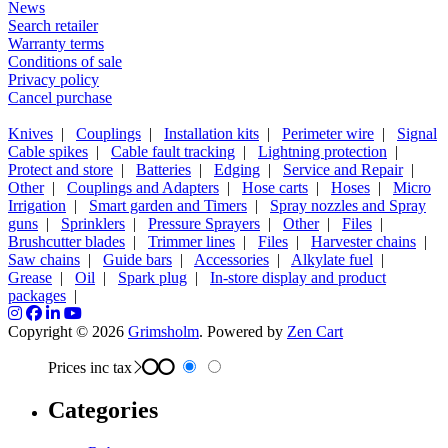
News
Search retailer
Warranty terms
Conditions of sale
Privacy policy
Cancel purchase
Knives
|
Couplings
|
Installation kits
|
Perimeter wire
|
Signal
Cable spikes
|
Cable fault tracking
|
Lightning protection
|
Protect and store
|
Batteries
|
Edging
|
Service and Repair
|
Other
|
Couplings and Adapters
|
Hose carts
|
Hoses
|
Micro
Irrigation
|
Smart garden and Timers
|
Spray nozzles and Spray
guns
|
Sprinklers
|
Pressure Sprayers
|
Other
|
Files
|
Brushcutter blades
|
Trimmer lines
|
Files
|
Harvester chains
|
Saw chains
|
Guide bars
|
Accessories
|
Alkylate fuel
|
Grease
|
Oil
|
Spark plug
|
In-store display and product
packages
|
Copyright © 2026
Grimsholm
. Powered by
Zen Cart
Prices inc tax
Categories