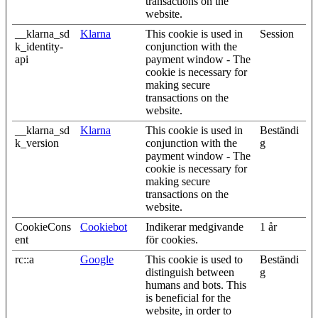
transactions on the
website.
__klarna_sd
Klarna
This cookie is used in
Session
k_identity-
conjunction with the
api
payment window - The
cookie is necessary for
making secure
transactions on the
website.
__klarna_sd
Klarna
This cookie is used in
Beständi
k_version
conjunction with the
g
payment window - The
cookie is necessary for
making secure
transactions on the
website.
CookieCons
Cookiebot
Indikerar medgivande
1 år
ent
för cookies.
rc::a
Google
This cookie is used to
Beständi
distinguish between
g
humans and bots. This
is beneficial for the
website, in order to