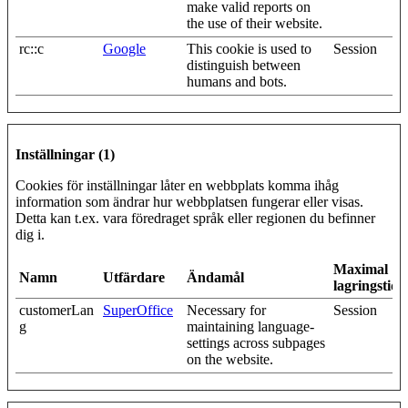
make valid reports on
the use of their website.
rc::c
Google
This cookie is used to
Session
distinguish between
humans and bots.
Inställningar (1)
Cookies för inställningar låter en webbplats komma ihåg
information som ändrar hur webbplatsen fungerar eller visas.
Detta kan t.ex. vara föredraget språk eller regionen du befinner
dig i.
Maximal
Namn
Utfärdare
Ändamål
lagringstid
customerLan
SuperOffice
Necessary for
Session
g
maintaining language-
settings across subpages
on the website.