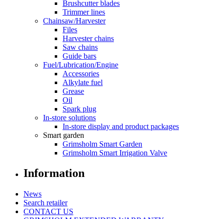
Brushcutter blades
Trimmer lines
Chainsaw/Harvester
Files
Harvester chains
Saw chains
Guide bars
Fuel/Lubrication/Engine
Accessories
Alkylate fuel
Grease
Oil
Spark plug
In-store solutions
In-store display and product packages
Smart garden
Grimsholm Smart Garden
Grimsholm Smart Irrigation Valve
Information
News
Search retailer
CONTACT US