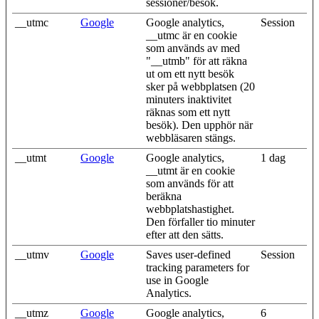
sessioner/besök.
__utmc
Google
Google analytics,
Session
__utmc är en cookie
som används av med
"__utmb" för att räkna
ut om ett nytt besök
sker på webbplatsen (20
minuters inaktivitet
räknas som ett nytt
besök). Den upphör när
webbläsaren stängs.
__utmt
Google
Google analytics,
1 dag
__utmt är en cookie
som används för att
beräkna
webbplatshastighet.
Den förfaller tio minuter
efter att den sätts.
__utmv
Google
Saves user-defined
Session
tracking parameters for
use in Google
Analytics.
__utmz
Google
Google analytics,
6