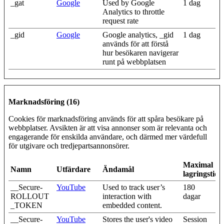
_gat
Google
Used by Google
1 dag
Analytics to throttle
request rate
_gid
Google
Google analytics, _gid
1 dag
används för att förstå
hur besökaren navigerar
runt på webbplatsen
Marknadsföring (16)
Cookies för marknadsföring används för att spåra besökare på
webbplatser. Avsikten är att visa annonser som är relevanta och
engagerande för enskilda användare, och därmed mer värdefull
för utgivare och tredjepartsannonsörer.
Maximal
Namn
Utfärdare
Ändamål
lagringstid
__Secure-
YouTube
Used to track user’s
180
ROLLOUT
interaction with
dagar
_TOKEN
embedded content.
__Secure-
YouTube
Stores the user's video
Session