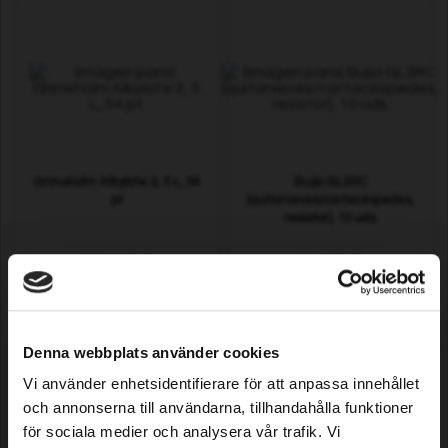
Grimsholm Alkylate 2, 5 L, 54
Bujía GL3RC
pt
(quitanieves/cortacéspedes,
resistor), 10 uds.
818,19 EUR
14,49 EUR
En stock
En stock
Denna webbplats använder cookies
Vi använder enhetsidentifierare för att anpassa innehållet
och annonserna till användarna, tillhandahålla funktioner
för sociala medier och analysera vår trafik. Vi