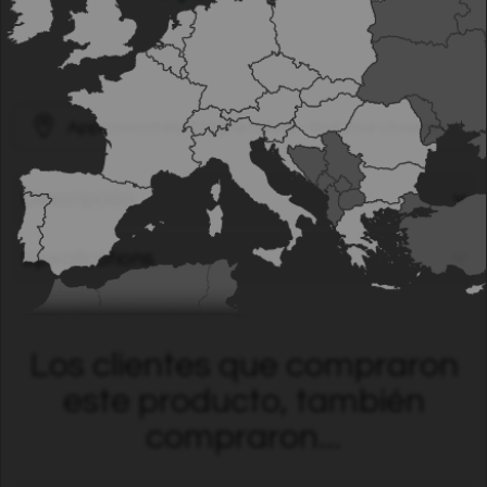
Approximately
1100
retailers - find your closest!
Descripción
Specifications
Los clientes que compraron
este producto, también
compraron...