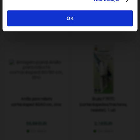
Robomow, 50 uds.
15,39 EUR
21,39 EUR
OK
En stock
En stock
Anillo para robots
Bujía F7RTC
cortacésped 60/90 cm, zinc
(cortacéspedes/tractores,
resistor), 1 ud.
55,69 EUR
2,19 EUR
En stock
En stock