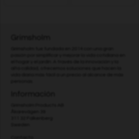
Grimsholm
Grimsholm fue fundada en 2014 con una gran
pasión por simplificar y mejorar la vida cotidiana en
el hogar y el jardín. A través de la innovación y la
alta calidad, ofrecemos soluciones que hacen la
vida diaria más fácil a un precio al alcance de más
personas.
Información
Grimsholm Products AB
Åkarevägen 39
311 32 Falkenberg
Sweden
Contacto