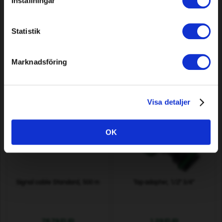
Inställningar
Heatshrink joint Long (240
Ground screw for Automower,
mm), 50 pcs
Gardena and others, 8 pcs
Statistik
85,69 EUR
6,79 EUR
Marknadsföring
In stock
In stock
Visa detaljer
OK
Signal cable Standard, 500 m
Tap adapter, 1/2" 3/4"
76,79 EUR
1,29 EUR