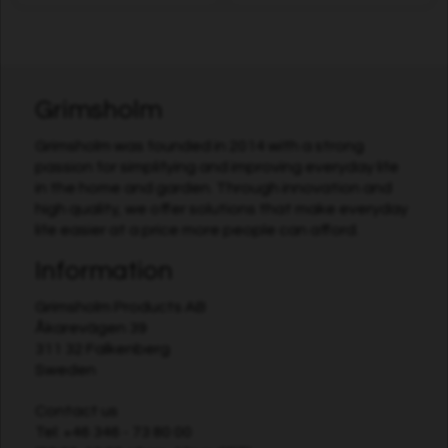
Grimsholm
Grimsholm was founded in 2014 with a strong
passion for simplifying and improving everyday life
in the home and garden. Through innovation and
high quality, we offer solutions that make everyday
life easier at a price more people can afford.
Information
Grimsholm Products AB
Åkarevägen 39
311 32 Falkenberg
Sweden
Contact us
Tel:
+46 346 - 73 80 00