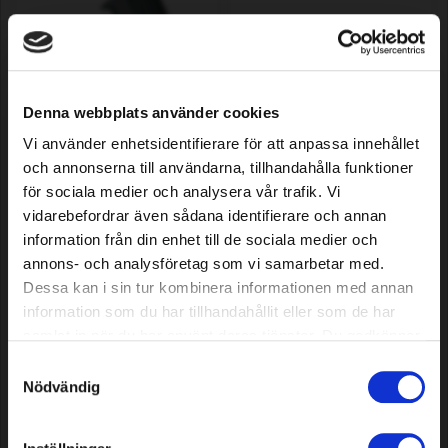
Denna webbplats använder cookies
Spray gun Jet One-click
Heatshrink joint, 50 pcs
Vi använder enhetsidentifierare för att anpassa innehållet
och annonserna till användarna, tillhandahålla funktioner
för sociala medier och analysera vår trafik. Vi
7,69 EUR
29,99 EUR
vidarebefordrar även sådana identifierare och annan
In stock
In stock
information från din enhet till de sociala medier och
annons- och analysföretag som vi samarbetar med.
Dessa kan i sin tur kombinera informationen med annan
information som du har tillhandahållit eller som de har
samlat in när du har använt deras tjänster. Du godkänner
våra cookies vid fortsatt användande av vår webbplats.
Samtyckesval
Nödvändig