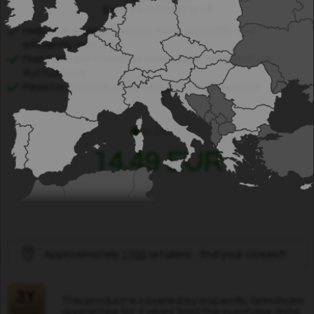
EAN: 7333272507810
Help your engine operate more smoothly and
efficiently over time
Maintains performance even under temperature
fluctuations
Resistor reduces radio frequency interference
In stock
14.49 EUR
Approximately
1100
retailers - find your closest!
This product is covered by a specific Grimsholm
guarantee for 3 years from the purchase date.