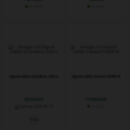
In stock
In stock
Signal cable Standard, 200 m
Signal cable tracker MS6818
32,59 EUR
179,69 EUR
2026-08-10
In stock
Info