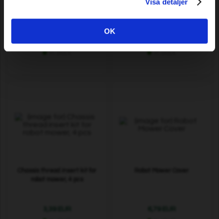
Visa detaljer
Garden hose Professional, 40
Hose cart Classic Wheel
m
OK
64,29 EUR
51,09 EUR
In stock
In stock
Chassis thread insert kit for
Robot Mower Cover
robot mower, 4 pcs
3,39 EUR
6,79 EUR