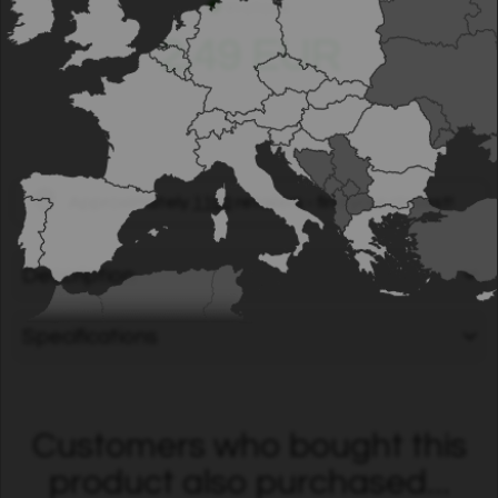
In stock
2.49 EUR
Approximately
1100
retailers - find your closest!
Description
Specifications
Customers who bought this
product also purchased...