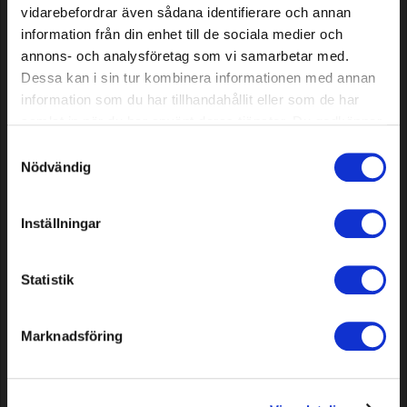
vidarebefordrar även sådana identifierare och annan
information från din enhet till de sociala medier och
annons- och analysföretag som vi samarbetar med.
Dessa kan i sin tur kombinera informationen med annan
information som du har tillhandahållit eller som de har
Hose cart Classic wheel set
Knives for Stiga A & B, 12 pcs
(with 20 m Classic Hose +
samlat in när du har använt deras tjänster. Du godkänner
couplings)
våra cookies vid fortsatt användande av vår webbplats.
Samtyckesval
Nödvändig
59,19 EUR
10,29 EUR
In stock
In stock
Inställningar
Statistik
Marknadsföring