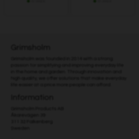
In stock
In stock
Grimsholm
Grimsholm was founded in 2014 with a strong
passion for simplifying and improving everyday life
in the home and garden. Through innovation and
high quality, we offer solutions that make everyday
life easier at a price more people can afford.
Information
Grimsholm Products AB
Åkarevägen 39
311 32 Falkenberg
Sweden