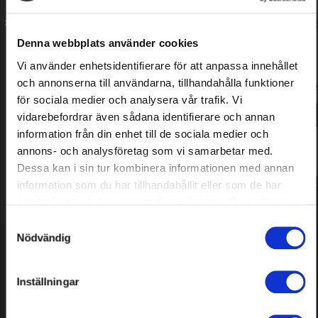
Denna webbplats använder cookies
Grasso
Olio
Vi använder enhetsidentifierare för att anpassa innehållet
och annonserna till användarna, tillhandahålla funktioner
för sociala medier och analysera vår trafik. Vi
vidarebefordrar även sådana identifierare och annan
information från din enhet till de sociala medier och
annons- och analysföretag som vi samarbetar med.
Dessa kan i sin tur kombinera informationen med annan
information som du har tillhandahållit eller som de har
Candele
samlat in när du har använt deras tjänster. Du godkänner
våra cookies vid fortsatt användande av vår webbplats.
Samtyckesval
Nödvändig
Grimsholm
Inställningar
Grimsholm è stata fondata nel 2014 con una forte
passione per semplificare e migliorare la vita
quotidiana in casa e in giardino. Grazie