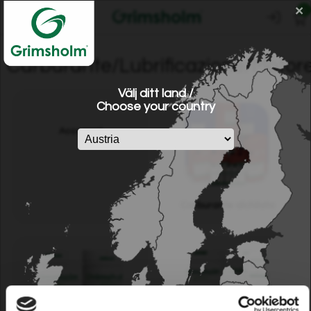
×
0
Carburante/Lubrificazione/Motor
Välj ditt land /
Choose your country
Accessori
Carburante alchilato