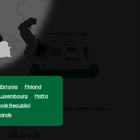
Estonia
Finland
Luxembourg
Malta
ovak Republic)
Kit di installazione robot rasaerba, Large
lands
Model: 330
188,29 EUR