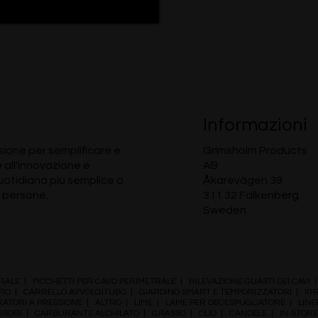
Informazioni
ione per semplificare e
Grimsholm Products
e all'innovazione e
AB
quotidiana più semplice a
Åkarevägen 39
 persone.
311 32 Falkenberg
Sweden
RALE
|
PICCHETTI PER CAVO PERIMETRALE
|
RILEVAZIONE GUASTI DEI CAVI
RO
|
CARRELLO AVVOLGITUBO
|
GIARDINO SMART E TEMPORIZZATORI
|
IR
ATORI A PRESSIONE
|
ALTRO
|
LIME
|
LAME PER DECESPUGLIATORE
|
LINE
SSORI
|
CARBURANTE ALCHILATO
|
GRASSO
|
OLIO
|
CANDELE
|
IN-STOR