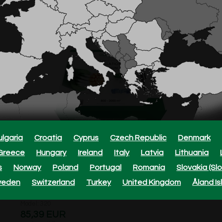
ulgaria
Croatia
Cyprus
Czech Republic
Denmark
Greece
Hungary
Ireland
Italy
Latvia
Lithuania
s
Norway
Poland
Portugal
Romania
Slovakia (Sl
Kit di installazione robot rasaerba, Medium.
weden
Switzerland
Turkey
United Kingdom
Åland Is
Model: 320
85,39 EUR