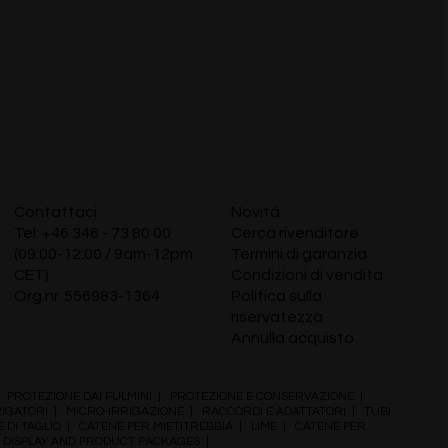
Contattaci
Novità
Tel:
+46 346 - 73 80 00
Cerca rivenditore
(09:00-12:00 / 9am-12pm
Termini di garanzia
CET)
Condizioni di vendita
Org.nr. 556983-1364
Politica sulla
riservatezza
Annulla acquisto
|
PROTEZIONE DAI FULMINI
|
PROTEZIONE E CONSERVAZIONE
|
RIGATORI
|
MICRO-IRRIGAZIONE
|
RACCORDI E ADATTATORI
|
TUBI
E DI TAGLIO
|
CATENE PER MIETITREBBIA
|
LIME
|
CATENE PER
E DISPLAY AND PRODUCT PACKAGES
|