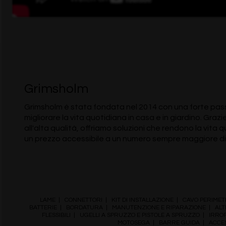
Grimsholm
Grimsholm è stata fondata nel 2014 con una forte pass
migliorare la vita quotidiana in casa e in giardino. Grazi
all'alta qualità, offriamo soluzioni che rendono la vita 
un prezzo accessibile a un numero sempre maggiore di
LAME
|
CONNETTORI
|
KIT DI INSTALLAZIONE
|
CAVO PERIMET
BATTERIE
|
BORDATURA
|
MANUTENZIONE E RIPARAZIONE
|
ALT
FLESSIBILI
|
UGELLI A SPRUZZO E PISTOLE A SPRUZZO
|
IRROR
MOTOSEGA
|
BARRE GUIDA
|
ACCE