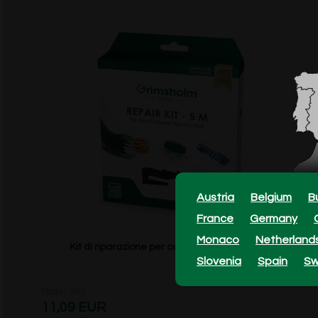
Austria
Belgium
B
France
Germany
Monaco
Netherland
Kit di riparazione per cavo perimetrale (5 m)
Slovenia
Spain
S
Model: 305
11,09 EUR