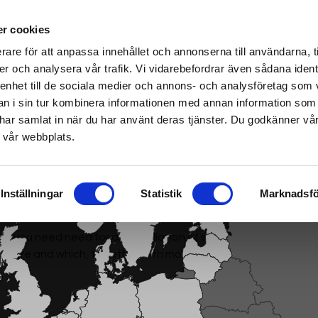
r cookies
rare för att anpassa innehållet och annonserna till användarna, t
er och analysera vår trafik. Vi vidarebefordrar även sådana ident
 enhet till de sociala medier och annons- och analysföretag som 
a/Mietritrebbia
|
Carburante/Lubrificazione/Motore
Smart garden
 i sin tur kombinera informationen med annan information som
de har samlat in när du har använt deras tjänster. Du godkänner v
 vår webbplats.
Inställningar
Statistik
Marknadsfö
st you need need for an installation of a robotic lawnmower.
core and which, together with moisture-resistant joints, provid