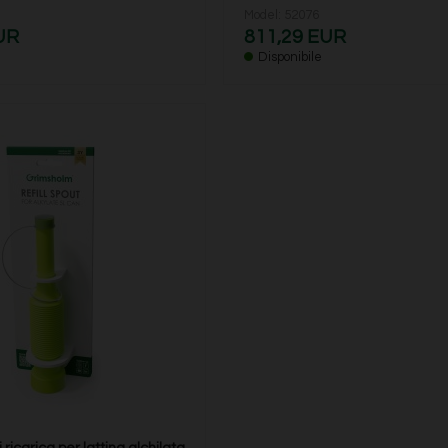
Model: 52076
UR
811,29 EUR
Disponibile
ricarica per lattina alchilata