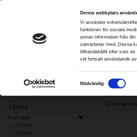
Denna webbplats använde
CSSMap error
- Map image cannot 
Vi använder enhetsidentifie
- incorrect path: https://www.gr
funktioner för sociala medi
annan information från din
CSSMap error
- Map image cannot 
Robot rasaerba
|
Irrigazione
|
Tagliabordi/Decespugliatore
|
Motoseg
samarbetar med. Dessa kan
- incorrect path: https://www.gr
tillhandahållit eller som 
vid fortsatt användande av
Välj ditt land /
Choose your country
Home
|
Carburante/Lubrificazione/Motore
| Carburante alchilat
Samtyckesval
Nödvändig
Carburante alchilato
Filters
Fuel type
4-stroke
2-stroke