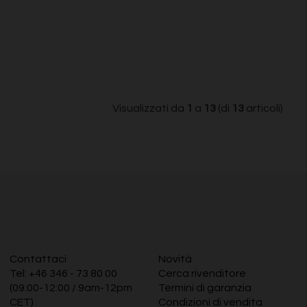
Visualizzati da
1
a
13
(di
13
articoli)
Contattaci
Novità
Tel:
+46 346 - 73 80 00
Cerca rivenditore
(09:00-12:00 / 9am-12pm
Termini di garanzia
CET)
Condizioni di vendita