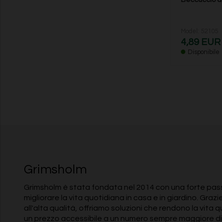
Model: 52105
4,89 EUR
Disponibile
Grimsholm
Grimsholm è stata fondata nel 2014 con una forte pass
migliorare la vita quotidiana in casa e in giardino. Grazi
all'alta qualità, offriamo soluzioni che rendono la vita 
un prezzo accessibile a un numero sempre maggiore di