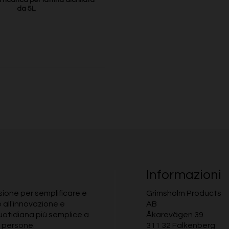
da 5L
Informazioni
ione per semplificare e
Grimsholm Products
e all'innovazione e
AB
quotidiana più semplice a
Åkarevägen 39
 persone.
311 32 Falkenberg