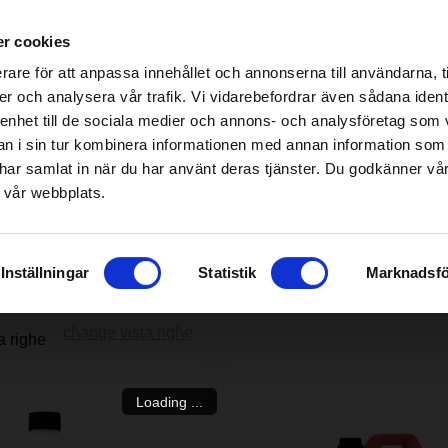
r cookies
be found!
rare för att anpassa innehållet och annonserna till användarna, t
imsholm.com/includes/templates/plusmall37/cssmap-europe/d
er och analysera vår trafik. Vi vidarebefordrar även sådana ident
 enhet till de sociala medier och annons- och analysföretag som 
be found!
a/Mietritrebbia
|
Carburante/Lubrificazione/Motore
Smart garden
 i sin tur kombinera informationen med annan information som
imsholm.com/includes/templates/plusmall37/cssmap-europe/d
de har samlat in när du har använt deras tjänster. Du godkänner v
 vår webbplats.
o
Inställningar
Statistik
Marknadsfö
change vista righe
Loading ...