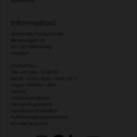
di persone.
Informazioni
Grimsholm Products AB
Åkarevägen 39
311 32 Falkenberg
Sweden
Contattaci
Tel:
+46 346 - 73 80 00
(09:00-12:00 / 9am-12pm CET)
Org.nr. 556983-1364
Novità
Cerca rivenditore
Termini di garanzia
Condizioni di vendita
Politica sulla riservatezza
Annulla acquisto