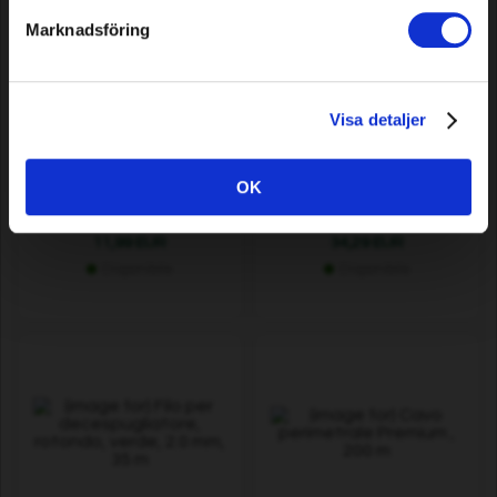
Marknadsföring
Visa detaljer
Filo per decespugliatore,
Cavo perimetrale Premium ,
Star, rosso, 2.7 mm, 70 m
100 m
OK
11,99 EUR
34,29 EUR
Disponibile
Disponibile