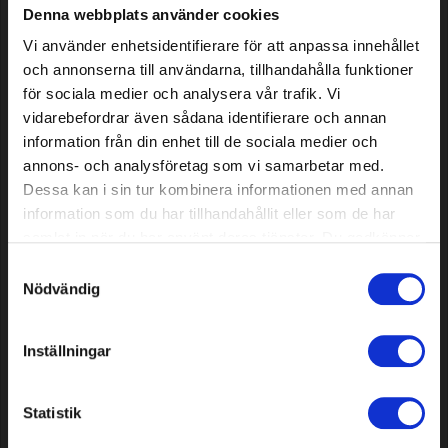
Disponibile
Disponibile
Denna webbplats använder cookies
Vi använder enhetsidentifierare för att anpassa innehållet
och annonserna till användarna, tillhandahålla funktioner
för sociala medier och analysera vår trafik. Vi
vidarebefordrar även sådana identifierare och annan
information från din enhet till de sociala medier och
annons- och analysföretag som vi samarbetar med.
Dessa kan i sin tur kombinera informationen med annan
information som du har tillhandahållit eller som de har
samlat in när du har använt deras tjänster. Du godkänner
Irrigatore Classic Square
Filo per decespugliatore,
våra cookies vid fortsatt användande av vår webbplats.
rotondo, blu, 1.6 mm, 35 m
Samtyckesval
Nödvändig
17,09 EUR
4,29 EUR
Disponibile
Disponibile
Inställningar
Statistik