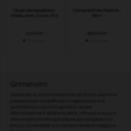
Filo per decespugliatore,
Cavo perimetrale Premium ,
rotondo, verde, 2.0 mm, 35 m
200 m
4,29 EUR
68,59 EUR
Disponibile
Disponibile
Grimsholm
Grimsholm è stata fondata nel 2014 con una forte
passione per semplificare e migliorare la vita
quotidiana in casa e in giardino. Grazie
all'innovazione e all'alta qualità, offriamo soluzioni
che rendono la vita quotidiana più semplice a un
prezzo accessibile a un numero sempre maggiore