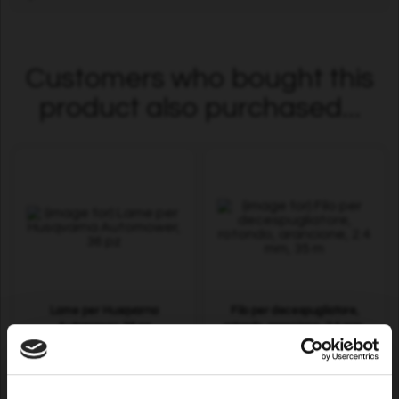
Customers who bought this
product also purchased...
Lame per Husqvarna
Filo per decespugliatore,
Automower, 36 pz
rotondo, arancione, 2.4 mm,
35 m
10,29 EUR
4,29 EUR