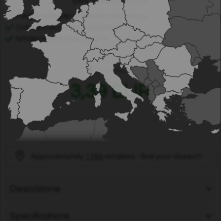
EAN: 7350076761019
Pieghevole per un'elevata sicurezza
Coltelli in acciaio inossidabile
Nitidezza di lunga durata
Disponibile
3,39 EUR
Approximately
1100
retailers - find your closest!
Descrizione
Specifications