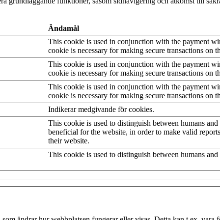
a grundläggande funktioner, såsom sidnavigering och åtkomst till säk
Ändamål
This cookie is used in conjunction with the payment w
cookie is necessary for making secure transactions on t
This cookie is used in conjunction with the payment w
cookie is necessary for making secure transactions on t
This cookie is used in conjunction with the payment w
cookie is necessary for making secure transactions on t
Indikerar medgivande för cookies.
This cookie is used to distinguish between humans and b
beneficial for the website, in order to make valid report
their website.
This cookie is used to distinguish between humans and 
som ändrar hur webbplatsen fungerar eller visas. Detta kan t.ex. vara fö