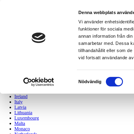
Välj ditt land /
Denna webbplats använde
Choose your country
Vi använder enhetsidentifie
Austria
funktioner för sociala medi
Belgium
annan information från din
Bulgaria
Croatia
samarbetar med. Dessa kan
Cyprus
tillhandahållit eller som 
Czech Republic
vid fortsatt användande av
Denmark
Estonia
Finland
France
Samtyckesval
Germany
Nödvändig
Greece
Hungary
Ireland
Italy
Latvia
Lithuania
Luxembourg
Malta
Monaco