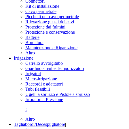
Connettori
Kit di installazione
Cavo perimetrale
Picchetti per cavo perimetrale
Rilevazione guasti dei cavi
Protezione dai fulmini
Protezione e conservazione
Batterie
Bordatura
Manutenzione e Riparazione
Altro
Irrigazione
|
Carrello avvolgitubo
Giardino smart e Temporizzatori
Irrigatori
Micro-irrigazione
Raccordi e adattatori
Tubi flessibili
Ugelli a spruzzo e Pistole a spruzzo
Irroratori a Pressione
!
Altro
Tagliabordi/Decespugliatore
|