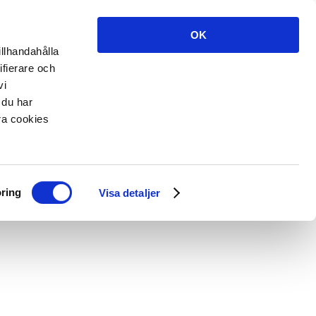
OK
illhandahålla
ifierare och
vi
 du har
åra cookies
ring
Visa detaljer