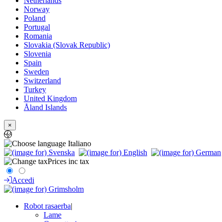
Netherlands
Norway
Poland
Portugal
Romania
Slovakia (Slovak Republic)
Slovenia
Spain
Sweden
Switzerland
Turkey
United Kingdom
Åland Islands
×
Italiano
Prices inc tax
Accedi
Robot rasaerba
|
Lame