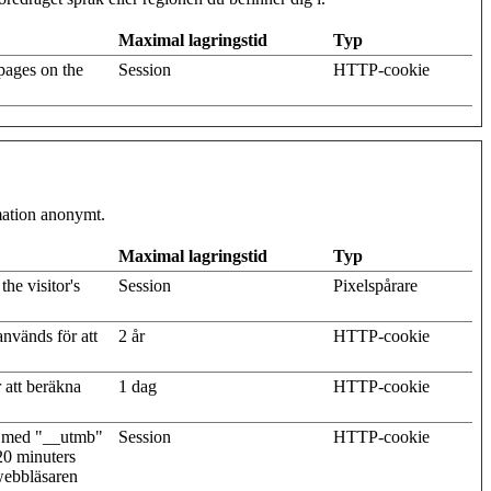
Maximal lagringstid
Typ
pages on the
Session
HTTP-cookie
rmation anonymt.
Maximal lagringstid
Typ
he visitor's
Session
Pixelspårare
nvänds för att
2 år
HTTP-cookie
 att beräkna
1 dag
HTTP-cookie
v med "__utmb"
Session
HTTP-cookie
(20 minuters
 webbläsaren