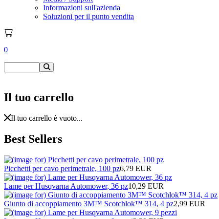
Informazioni sull'azienda
Soluzioni per il punto vendita
0
Il tuo carrello
Il tuo carrello è vuoto...
Best Sellers
Picchetti per cavo perimetrale, 100 pz
6,79 EUR
Lame per Husqvarna Automower, 36 pz
10,29 EUR
Giunto di accoppiamento 3M™ Scotchlok™ 314, 4 pz
2,99 EUR