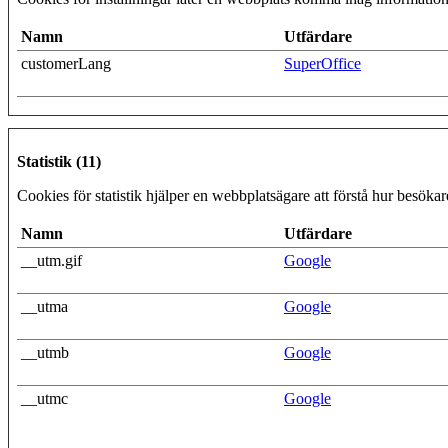
Namn
Utfärdare
customerLang
SuperOffice
Statistik (11)
Cookies för statistik hjälper en webbplatsägare att förstå hur besök
Namn
Utfärdare
__utm.gif
Google
__utma
Google
__utmb
Google
__utmc
Google