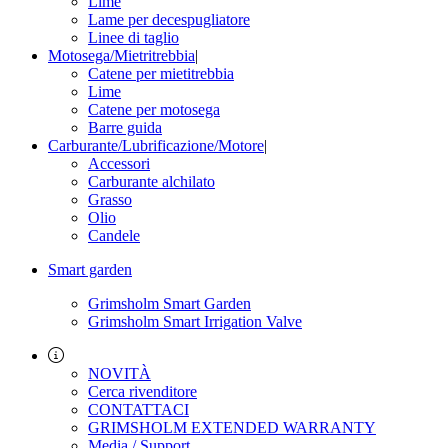
Lime
Lame per decespugliatore
Linee di taglio
Motosega/Mietritrebbia
|
Catene per mietitrebbia
Lime
Catene per motosega
Barre guida
Carburante/Lubrificazione/Motore
|
Accessori
Carburante alchilato
Grasso
Olio
Candele
Smart garden
Grimsholm Smart Garden
Grimsholm Smart Irrigation Valve
NOVITÀ
Cerca rivenditore
CONTATTACI
GRIMSHOLM EXTENDED WARRANTY
Media / Support