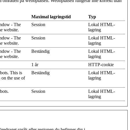
ra områden på webbplatsen. Webbplatsen fungerar inte korrekt utan
Maximal lagringstid
Typ
indow - The
Session
Lokal HTML-
he website.
lagring
indow - The
Session
Lokal HTML-
he website.
lagring
indow - The
Beständig
Lokal HTML-
he website.
lagring
1 år
HTTP-cookie
ots. This is
Beständig
Lokal HTML-
s on the use of
lagring
bots.
Session
Lokal HTML-
lagring
redraget språk eller regionen du befinner dig i.