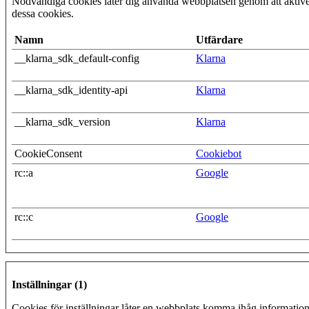
Nödvändiga cookies låter dig använda webbplatsen genom att aktiver
dessa cookies.
Namn
Utfärdare
__klarna_sdk_default-config
Klarna
__klarna_sdk_identity-api
Klarna
__klarna_sdk_version
Klarna
CookieConsent
Cookiebot
rc::a
Google
rc::c
Google
Inställningar (1)
Cookies för inställningar låter en webbplats komma ihåg information 