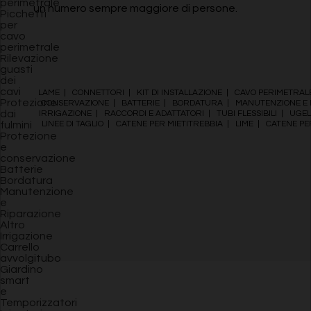
perimetrale
un numero sempre maggiore di persone.
Picchetti
per
cavo
perimetrale
Rilevazione
guasti
dei
cavi
LAME
|
CONNETTORI
|
KIT DI INSTALLAZIONE
|
CAVO PERIMETRAL
Protezione
CONSERVAZIONE
|
BATTERIE
|
BORDATURA
|
MANUTENZIONE E 
dai
IRRIGAZIONE
|
RACCORDI E ADATTATORI
|
TUBI FLESSIBILI
|
UGEL
LINEE DI TAGLIO
|
CATENE PER MIETITREBBIA
|
LIME
|
CATENE P
fulmini
Protezione
e
conservazione
Batterie
Bordatura
Manutenzione
e
Riparazione
Altro
Irrigazione
Carrello
avvolgitubo
Giardino
smart
e
Temporizzatori