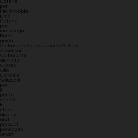
Catene
per
mietitrebbia
Lime
Catene
per
motosega
Barre
guida
Carburante/Lubrificazione/Motore
Accessori
Carburante
alchilato
Grasso
Olio
Candele
Soluzioni
per
il
punto
vendita
In-
store
display
and
product
packages
Smart