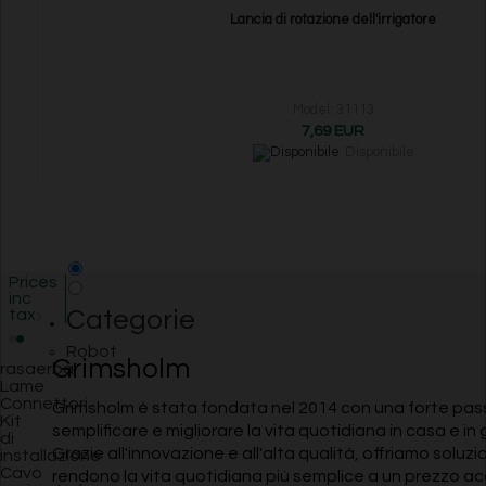
Lancia di rotazione dell'irrigatore
Model: 31113
7,69 EUR
Disponibile
Prices
inc
tax
Categorie
Robot
Grimsholm
rasaerba
Lame
Connettori
Grimsholm è stata fondata nel 2014 con una forte pas
Kit
semplificare e migliorare la vita quotidiana in casa e in 
di
Grazie all'innovazione e all'alta qualità, offriamo soluzi
installazione
Cavo
rendono la vita quotidiana più semplice a un prezzo ac