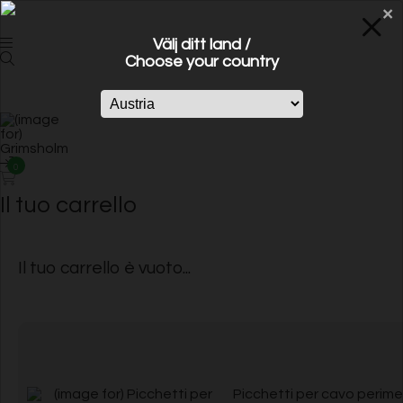
×
Välj ditt land /
Choose your country
0
Il tuo carrello
Il tuo carrello è vuoto...
Picchetti per cavo perime