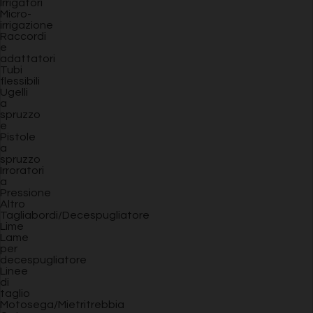
Irrigatori
Micro-
irrigazione
Raccordi
e
adattatori
Tubi
flessibili
Ugelli
a
spruzzo
e
Pistole
a
spruzzo
Irroratori
a
Pressione
Altro
Tagliabordi/Decespugliatore
Lime
Lame
per
decespugliatore
Linee
di
taglio
Motosega/Mietritrebbia