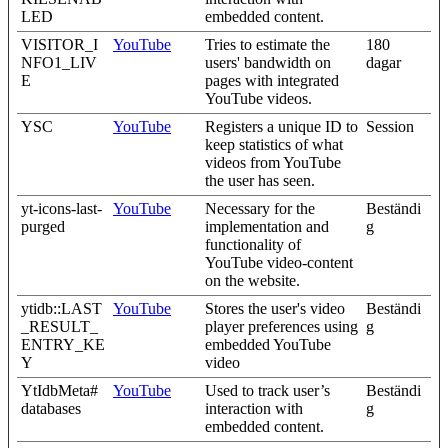
LED
embedded content.
VISITOR_I
YouTube
Tries to estimate the
180
NFO1_LIV
users' bandwidth on
dagar
E
pages with integrated
YouTube videos.
YSC
YouTube
Registers a unique ID to
Session
keep statistics of what
videos from YouTube
the user has seen.
yt-icons-last-
YouTube
Necessary for the
Beständi
purged
implementation and
g
functionality of
YouTube video-content
on the website.
ytidb::LAST
YouTube
Stores the user's video
Beständi
_RESULT_
player preferences using
g
ENTRY_KE
embedded YouTube
Y
video
YtIdbMeta#
YouTube
Used to track user’s
Beständi
databases
interaction with
g
embedded content.