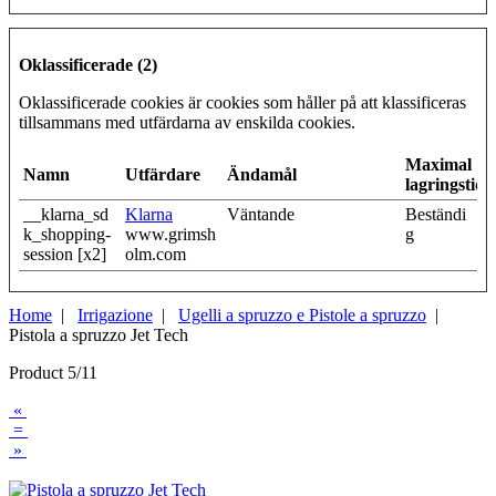
Oklassificerade (2)
Oklassificerade cookies är cookies som håller på att klassificeras
tillsammans med utfärdarna av enskilda cookies.
Maximal
Namn
Utfärdare
Ändamål
lagringstid
__klarna_sd
Klarna
Väntande
Beständi
k_shopping-
www.grimsh
g
session [x2]
olm.com
Home
|
Irrigazione
|
Ugelli a spruzzo e Pistole a spruzzo
|
Pistola a spruzzo Jet Tech
Product 5/11
«
=
»