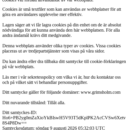
Cookies är små textfiler som kan användas av webbplatser för att
göra en användares upplevelse mer effektiv.
Lagen säger att vi får lagra cookies på din enhet om de är absolut
nödvändiga för att kunna använda den här webbplatsen. För alla
andra ändamål krävs ditt medgivande.
Denna webbplats använder olika typer av cookies. Vissa cookies
placeras ut av tredjepartstjänster som visas på våra sidor.
Du kan ändra eller dra tillbaka ditt samtycke till cookie-förklaringen
på vår webbplats.
Läs mer i vår sekretesspolicy om vilka vi är, hur du kontaktar oss
och på vilket sätt vi behandlar personuppgifter.
Ditt samtycke gäller för följande domäner: www.grimsholm.com
Ditt nuvarande tillstånd: Tillåt alla.
Ditt samtyckes-ID:
Ho6+PB2yg0mZaXioYkBIswH5V93T5dKplPK2AcCVSw6Xetv
8S4P8Dw==
Samtyckesdatum:
söndag 9 augusti 2026 05:32:03 UTC