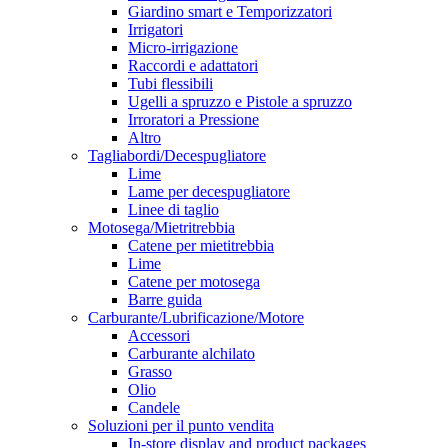
Giardino smart e Temporizzatori
Irrigatori
Micro-irrigazione
Raccordi e adattatori
Tubi flessibili
Ugelli a spruzzo e Pistole a spruzzo
Irroratori a Pressione
Altro
Tagliabordi/Decespugliatore
Lime
Lame per decespugliatore
Linee di taglio
Motosega/Mietritrebbia
Catene per mietitrebbia
Lime
Catene per motosega
Barre guida
Carburante/Lubrificazione/Motore
Accessori
Carburante alchilato
Grasso
Olio
Candele
Soluzioni per il punto vendita
In-store display and product packages