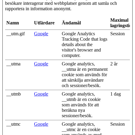
besökare interagerar med webbplatser genom att samla och
rapportera in information anonymt.
Maximal
Namn
Utfärdare
Ändamål
lagringstid
__utm.gif
Google
Google Analytics
Session
Tracking Code that logs
details about the
visitor's browser and
computer.
__utma
Google
Google analytics,
2 år
__utma är en permanent
cookie som används för
att särskilja användare
och sessioner/besök.
__utmb
Google
Google analytics,
1 dag
__utmb är en cookie
som används för att
beräkna nya
sessioner/besök.
__utmc
Google
Google analytics,
Session
__utmc är en cookie
som används av med