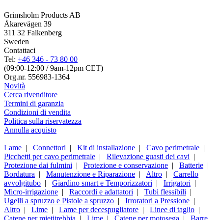
Grimsholm Products AB
Åkarevägen 39
311 32 Falkenberg
Sweden
Contattaci
Tel:
+46 346 - 73 80 00
(09:00-12:00 / 9am-12pm CET)
Org.nr. 556983-1364
Novità
Cerca rivenditore
Termini di garanzia
Condizioni di vendita
Politica sulla riservatezza
Annulla acquisto
Lame
|
Connettori
|
Kit di installazione
|
Cavo perimetrale
|
Picchetti per cavo perimetrale
|
Rilevazione guasti dei cavi
|
Protezione dai fulmini
|
Protezione e conservazione
|
Batterie
|
Bordatura
|
Manutenzione e Riparazione
|
Altro
|
Carrello
avvolgitubo
|
Giardino smart e Temporizzatori
|
Irrigatori
|
Micro-irrigazione
|
Raccordi e adattatori
|
Tubi flessibili
|
Ugelli a spruzzo e Pistole a spruzzo
|
Irroratori a Pressione
|
Altro
|
Lime
|
Lame per decespugliatore
|
Linee di taglio
|
Catene per mietitrebbia
|
Lime
|
Catene per motosega
|
Barre