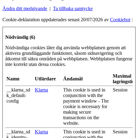
Ändra ditt medgivande
|
Ta tillbaka samtycke
Cookie-deklaration uppdaterades senast 20/07/2026 av
Cookiebot
:
Nödvändig (6)
Nödvändiga cookies låter dig använda webbplatsen genom att
aktivera grundläggande funktioner, såsom sidnavigering och
åtkomst till säkra områden på webbplatsen. Webbplatsen fungerar
inte korrekt utan dessa cookies.
Maximal
Namn
Utfärdare
Ändamål
lagringstid
__klarna_sd
Klarna
This cookie is used in
Session
k_default-
conjunction with the
config
payment window - The
cookie is necessary for
making secure
transactions on the
website.
__klarna_sd
Klarna
This cookie is used in
Session
k_identity-
conjunction with the