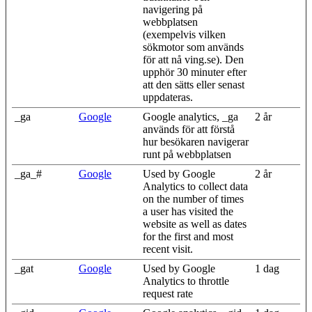
navigering på
webbplatsen
(exempelvis vilken
sökmotor som används
för att nå ving.se). Den
upphör 30 minuter efter
att den sätts eller senast
uppdateras.
_ga
Google
Google analytics, _ga
2 år
används för att förstå
hur besökaren navigerar
runt på webbplatsen
_ga_#
Google
Used by Google
2 år
Analytics to collect data
on the number of times
a user has visited the
website as well as dates
for the first and most
recent visit.
_gat
Google
Used by Google
1 dag
Analytics to throttle
request rate