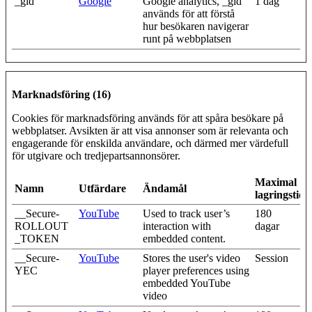
_gid
Google
Google analytics, _gid
1 dag
används för att förstå
hur besökaren navigerar
runt på webbplatsen
Marknadsföring (16)
Cookies för marknadsföring används för att spåra besökare på
webbplatser. Avsikten är att visa annonser som är relevanta och
engagerande för enskilda användare, och därmed mer värdefull
för utgivare och tredjepartsannonsörer.
Maximal
Namn
Utfärdare
Ändamål
lagringstid
__Secure-
YouTube
Used to track user’s
180
ROLLOUT
interaction with
dagar
_TOKEN
embedded content.
__Secure-
YouTube
Stores the user's video
Session
YEC
player preferences using
embedded YouTube
video