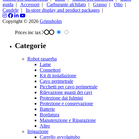
guida
|
Accessori
|
Carburante alchilato
|
Grasso
|
Olio
|
Candele
|
In-store display and product packages
|
Copyright © 2026
Grimsholm
Prices inc tax
Categorie
Robot rasaerba
Lame
Connettori
Kit di installazione
Cavo perimetrale
Picchetti per cavo perimetrale
Rilevazione guasti dei cavi
Protezione dai fulmini
Protezione e conservazione
Batterie
Bordatura
Manutenzione e Riparazione
Altro
Irrigazione
Carrello avvolgitubo