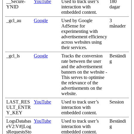
__Secure-
YouTube
Used to track user’s
180
YNID
interaction with
dagar
embedded content.
_gcl_au
Google
Used by Google
3
AdSense for
månader
experimenting with
advertisement efficiency
across websites using
their services.
_gcl_ls
Google
Tracks the conversion
Beständi
rate between the user
g
and the advertisement
banners on the website -
This serves to optimise
the relevance of the
advertisements on the
website.
LAST_RES
YouTube
Used to track user’s
Session
ULT_ENTR
interaction with
Y_KEY
embedded content.
LogsDatabas
YouTube
Used to track user’s
Beständi
eV2:V#||Log
interaction with
g
sRequestsSto
embedded content.