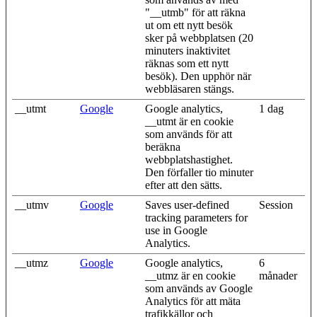
"__utmb" för att räkna
ut om ett nytt besök
sker på webbplatsen (20
minuters inaktivitet
räknas som ett nytt
besök). Den upphör när
webbläsaren stängs.
__utmt
Google
Google analytics,
1 dag
__utmt är en cookie
som används för att
beräkna
webbplatshastighet.
Den förfaller tio minuter
efter att den sätts.
__utmv
Google
Saves user-defined
Session
tracking parameters for
use in Google
Analytics.
__utmz
Google
Google analytics,
6
__utmz är en cookie
månader
som används av Google
Analytics för att mäta
trafikkällor och