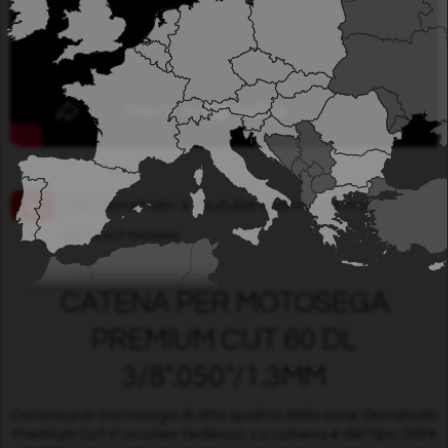
Visit Grimsholm´s Youtube channel for more
product movies.
CATENA PER MOTOSEGA
PREMIUM CUT 60 DL
3/8".050"/1.3MM
Catena per motosega di alta qualità della serie Grimsholm
Premium Cut in acciaio tedesco. La catena è del tipo SEMI