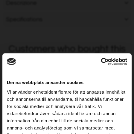
Descrizione
Specifications
Customers who bought this
product also purchased...
Denna webbplats använder cookies
Vi använder enhetsidentifierare för att anpassa innehållet
och annonserna till användarna, tillhandahålla funktioner
för sociala medier och analysera vår trafik. Vi
vidarebefordrar även sådana identifierare och annan
information från din enhet till de sociala medier och
Catena per motosega
Raccordo rapido, 1/2"
annons- och analysföretag som vi samarbetar med.
Premium Cut 44 DL, 3/8",