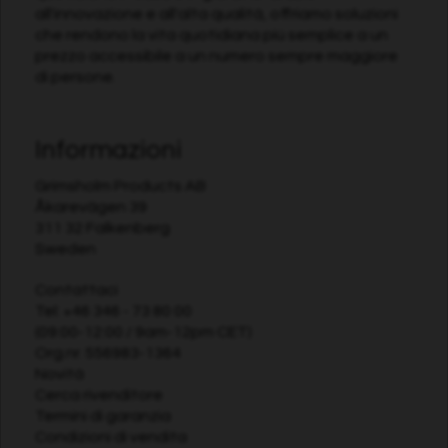
all'innovazione e all'alta qualità, offriamo soluzioni
che rendono la vita quotidiana più semplice a un
prezzo accessibile a un numero sempre maggiore
di persone.
Informazioni
Grimsholm Products AB
Åkarevägen 39
311 32 Falkenberg
Sweden
Contattaci
Tel:
+46 346 - 73 80 00
(09:00-12:00 / 9am-12pm CET)
Org.nr. 556983-1364
Novità
Cerca rivenditore
Termini di garanzia
Condizioni di vendita