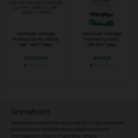
Catena per motosega
Catena per motosega
Premium Cut Pro 1640 DL
Premium Cut 52 DL
3/8"" .063""/1.6mm
3/8".050"/1.3mm
230,79 EUR
9,39 EUR
Disponibile
Disponibile
Grimsholm
Grimsholm è stata fondata nel 2014 con una forte
passione per semplificare e migliorare la vita
quotidiana in casa e in giardino. Grazie