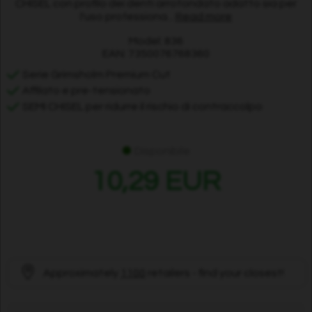
CHISEL con profilo dei denti arrotondato adatto sia per
l'uso professiona...
Read more
Model: 836
EAN: 7350076768360
Serie Grimsholm Premium Cut
Affilato e pre-tensionato
SEMI CHISEL per ridurre il rischio di contraccolpo
Disponibile
10,29 EUR
Approximately
1100
retailers - find your closest!