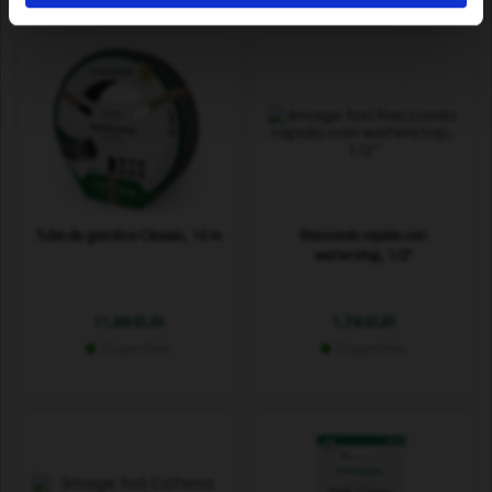
Tubo da giardino Classic, 10 m
Raccordo rapido con
waterstop, 1/2"
11,99 EUR
1,79 EUR
Disponibile
Disponibile