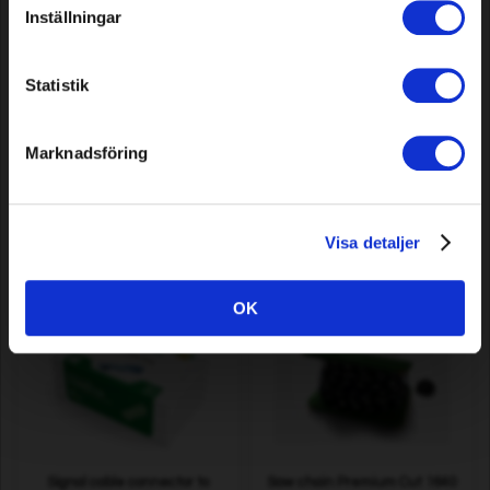
Inställningar
Statistik
Guide bar Premium Cut 13"
Knife for Robomow
.325" .058"/1.5mm (for
RS/MS/TS... / Wolf Garten
Husqvarna)
Roboscooter 300...
Marknadsföring
14,49 EUR
29,99 EUR
In stock
In stock
Visa detaljer
OK
Signal cable connector to
Saw chain Premium Cut 1640