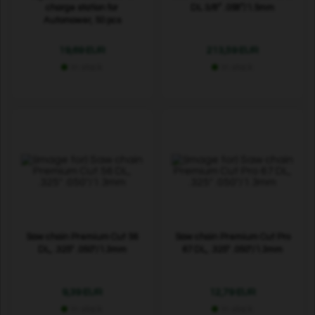
charge station for
DL 3/8” .058”/1.5mm
Automower, 50 pcs
19,69 EUR
213,59 EUR
In stock
In stock
Saw chain Premium Cut 56
Saw chain Premium Cut Pro
DL, .325" .050"/1.3mm
67 DL, .325" .050"/1.3mm
9,39 EUR
12,79 EUR
In stock
In stock