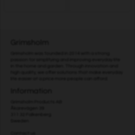
Grimsholm
Grimsholm was founded in 2014 with a strong
passion for simplifying and improving everyday life
in the home and garden. Through innovation and
high quality, we offer solutions that make everyday
life easier at a price more people can afford.
Information
Grimsholm Products AB
Åkarevägen 39
311 32 Falkenberg
Sweden
Contact us