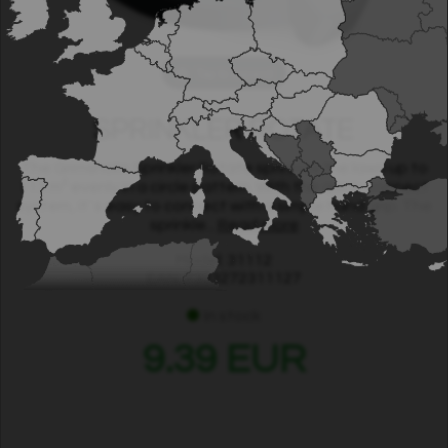
Tap to expand
SPRINKLER ROTATE
The Grimsholm Sprinkler Rotate sprinkles the lawn up to
113 m² evenly in a circle pattern. With the quick-connect
system, it´s easy to connect with a simple hand grip. The
sprinkle...
Read more
Model: 31112
EAN: 7333272311127
In stock
9.39 EUR