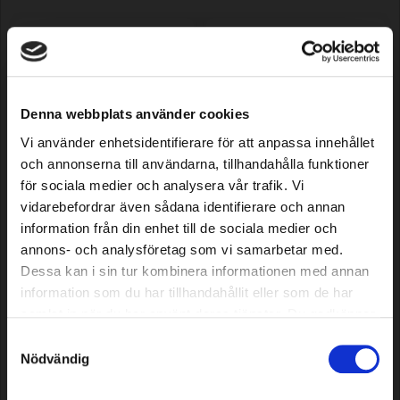
Denna webbplats använder cookies
Vi använder enhetsidentifierare för att anpassa innehållet
och annonserna till användarna, tillhandahålla funktioner
Robot mower ring 30/60cm,
Saw chain Premium Cut 46
för sociala medier och analysera vår trafik. Vi
dark graphite
DL, 3/8" Low Profile,
vidarebefordrar även sådana identifierare och annan
.043"/1.1mm
information från din enhet till de sociala medier och
annons- och analysföretag som vi samarbetar med.
42,79 EUR
8,49 EUR
Dessa kan i sin tur kombinera informationen med annan
In stock
In stock
information som du har tillhandahållit eller som de har
samlat in när du har använt deras tjänster. Du godkänner
våra cookies vid fortsatt användande av vår webbplats.
Samtyckesval
Nödvändig