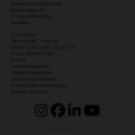
Grimsholm Products AB
Åkarevägen 39
311 32 Falkenberg
Sweden
Contattaci
Tel:
+46 346 - 73 80 00
(09:00-12:00 / 9am-12pm CET)
Org.nr. 556983-1364
Novità
Cerca rivenditore
Termini di garanzia
Condizioni di vendita
Politica sulla riservatezza
Annulla acquisto
Copyright © 2026
Grimsholm