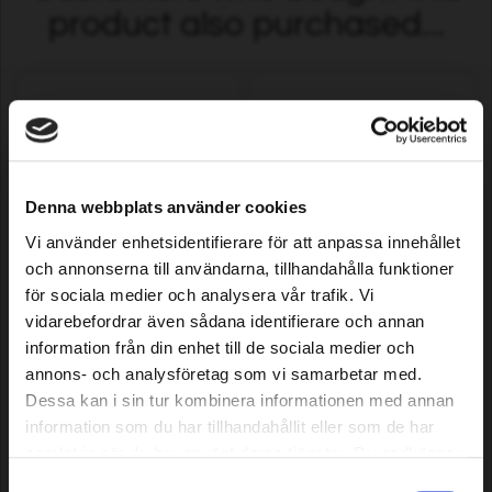
product also purchased...
Denna webbplats använder cookies
Vi använder enhetsidentifierare för att anpassa innehållet
och annonserna till användarna, tillhandahålla funktioner
Catena per motosega
Catena per motosega
för sociala medier och analysera vår trafik. Vi
Premium Cut Pro 67 DL .325"
Premium Cut 66 DL
.050"/1.3mm
325".050"/1.3mm
vidarebefordrar även sådana identifierare och annan
information från din enhet till de sociala medier och
12,79 EUR
11,09 EUR
annons- och analysföretag som vi samarbetar med.
Disponibile
Disponibile
Dessa kan i sin tur kombinera informationen med annan
information som du har tillhandahållit eller som de har
samlat in när du har använt deras tjänster. Du godkänner
våra cookies vid fortsatt användande av vår webbplats.
Samtyckesval