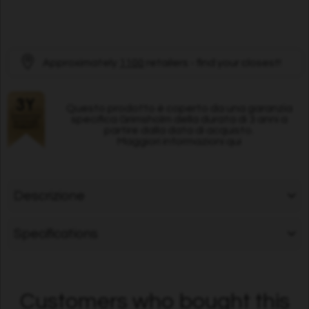
Approximately
1100
retailers - find your closest!
Questo prodotto è coperto da una garanzia
specifica Grimsholm della durata di 3 anni a
partire dalla data di acquisto.
Maggiori informazioni qui
Descrizione
Specifications
Customers who bought this