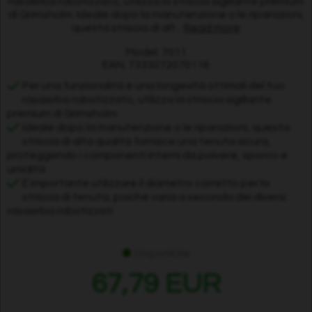
rasaerba robotizzato, utilizza la striscia sigillante premium
di Grimsholm. Ideale dopo la manutenzione o le riparazioni,
questa striscia di alt...
Read more
Model: 7011
EAN: 7333272070116
Per una funzionalità e una longevità ottimali del tuo
rasaerba robotizzato, utilizza la striscia sigillante
premium di Grimsholm
Ideale dopo la manutenzione o le riparazioni, questa
striscia di alta qualità fornisce una tenuta sicura,
proteggendo i componenti interni da polvere, sporco e
umidità
È importante utilizzare il diametro corretto per la
striscia di tenuta, poiché varia a seconda dei diversi
rasaerba robotizzati
Disponibile
67,79 EUR