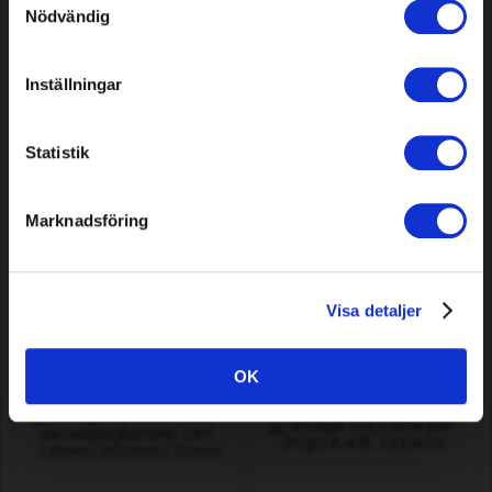
Nödvändig
Inställningar
Statistik
Lama per decespugliatore,
Catena per motosega
24T, 2mm / 200mm / 20mm
Premium Cut Pro 1848 DL
325".063"/1.6mm
Marknadsföring
10,29 EUR
222,19 EUR
Disponibile
Disponibile
Visa detaljer
OK