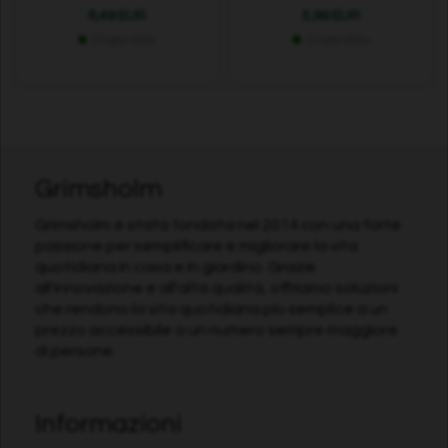
8,49 EUR
5,99 EUR
Disponibile
Disponibile
Grimsholm
Grimsholm è stata fondata nel 2014 con una forte
passione per semplificare e migliorare la vita
quotidiana in casa e in giardino. Grazie
all'innovazione e all'alta qualità, offriamo soluzioni
che rendono la vita quotidiana più semplice a un
prezzo accessibile a un numero sempre maggiore
di persone.
Informazioni