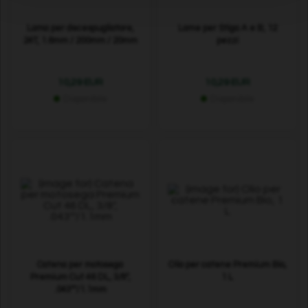
Lama per decespugliatore,
Lame per Stiga A e B, 12
24T, 1.6mm / 200mm / 20mm
pezzi
10,29 EUR
10,29 EUR
Disponibile
Disponibile
Catena per motosega
Olio per catene Premium Bio,
Premium Cut 46 DL, 3/8",
1 L
.043""/1.1mm