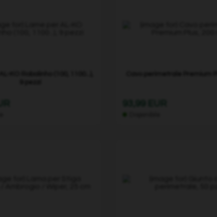
L-KO Robolinho (100, 1100...),
Cavo perimetrale Premium P
9 pezzi
EUR
93,99 EUR
le
Disponibile