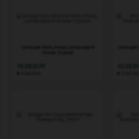
Lame per Worx, Kress, Landxcape &
Lame per A
Grouw 12 pezzi
10,29 EUR
10,29 
Disponibile
Disponibi