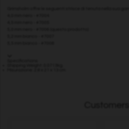
Grimsholm offre le seguenti strisce di tenuta nella sua g
4,0 mm nero - #7004
4,5 mm nero - #7005
5,0 mm nero - #7006 (questo prodotto)
5,2 mm bianco - #7007
5,5 mm bianco - #7008
Specifications
Shipping Weight: 0.0713kg.
Misurazione: 2.8 x 21 x 13 cm
Customers 