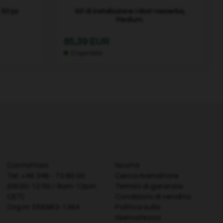
 50 pz
Kit di installazione robot rasaerba,
Medium.
85,39 EUR
Disponibile
Contattaci
Novità
Tel:
+46 346 - 73 80 00
Cerca rivenditore
(09:00-12:00 / 9am-12pm
Termini di garanzia
CET)
Condizioni di vendita
Org.nr. 556983-1364
Politica sulla
riservatezza