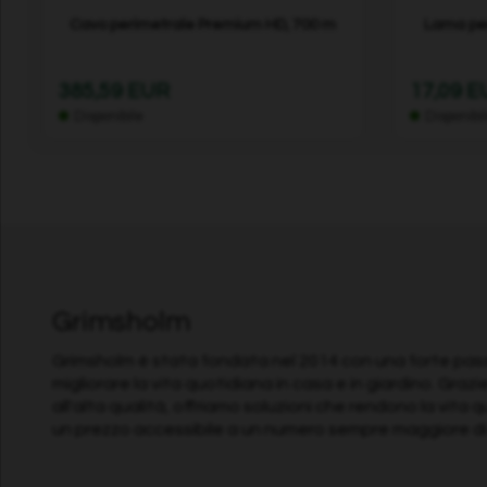
Cavo perimetrale Premium HD, 700 m
Lama per
385,59 EUR
17,09 
Disponibile
Disponibi
Grimsholm
Grimsholm è stata fondata nel 2014 con una forte pass
migliorare la vita quotidiana in casa e in giardino. Grazi
all'alta qualità, offriamo soluzioni che rendono la vita 
un prezzo accessibile a un numero sempre maggiore di