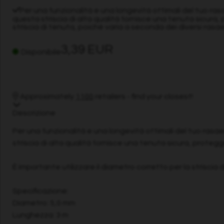
Per una funzionalità e una longevità ottimali del tuo rasa
questa striscia di alta qualità fornisce una tenuta sicura
striscia di tenuta, poiché varia a seconda dei diversi rasa
3,39 EUR
Disponibile
Approximately
1100
retailers - find your closest!
Descrizione
Per una funzionalità e una longevità ottimali del tuo rasae
striscia di alta qualità fornisce una tenuta sicura, proteg
È importante utilizzare il diametro corretto per la striscia 
Specificazione:
Diametro: 5,0 mm
Lunghezza: 3 m