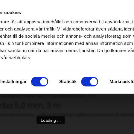
r cookies
be found!
rare för att anpassa innehållet och annonserna till användarna, t
imsholm.com/includes/templates/plusmall37/cssmap-europe/d
er och analysera vår trafik. Vi vidarebefordrar även sådana ident
 enhet till de sociala medier och annons- och analysföretag som 
be found!
a/Mietritrebbia
|
Carburante/Lubrificazione/Motore
Smart garden
 i sin tur kombinera informationen med annan information som
imsholm.com/includes/templates/plusmall37/cssmap-europe/d
de har samlat in när du har använt deras tjänster. Du godkänner v
 vår webbplats.
 sigillante per robot rasaerba 5,0 mm, 3 m
»
Inställningar
Statistik
Marknadsfö
aerba 5,0 mm, 3 m
rba robotizzato, utilizza la striscia sigillante premium di Gri
Loading ...