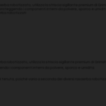
erba robotizzato, utilizza la striscia sigillante premium di Gri
, proteggendo i componenti interni da polvere, sporco e umidit
erba robotizzati
rba robotizzato, utilizza la striscia sigillante premium di Gri
gendo i componenti interni da polvere, sporco e umidità.
di tenuta, poiché varia a seconda dei diversi rasaerba robotizzat