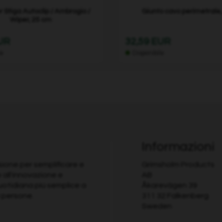
 Stiga Autoclip / Ambrogio /
Giunto cavo perimetrale,
Wiper, 25 cm
EUR
32,59 EUR
le
Disponibile
Informazioni
ione per semplificare e
Grimsholm Products
e all'innovazione e
AB
quotidiana più semplice a
Åkarevägen 39
 persone.
311 32 Falkenberg
Sweden