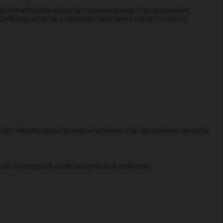
msholm
Ideale dopo la manutenzione o le riparazioni,
à
È importante utilizzare il diametro corretto per la
msholm. Ideale dopo la manutenzione o le riparazioni, questa
i. Si prega di verificare prima di ordinare.