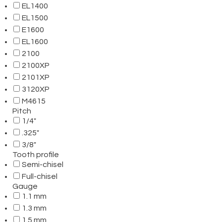
EL1400
EL1500
E1600
EL1600
2100
2100XP
2101XP
3120XP
M4615
Pitch
1/4"
.325"
3/8"
Tooth profile
Semi-chisel
Full-chisel
Gauge
1.1 mm
1.3 mm
1.5 mm