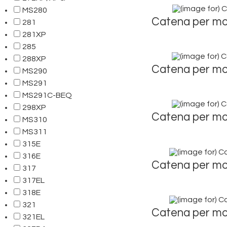
MS280
Catena per mo
281
281XP
285
288XP
Catena per mo
MS290
MS291
MS291C-BEQ
298XP
Catena per mo
MS310
MS311
315E
316E
Catena per mo
317
317EL
318E
321
Catena per mo
321EL