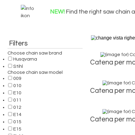
NEW
!
Find the right saw chain
Filters
Choose chain saw brand
Husqvarna
Catena per mo
Stihl
Choose chain saw model
009
010
Catena per mo
E10
011
012
E14
Catena per mo
015
E15