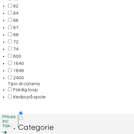
62
64
66
67
68
72
74
600
1640
1848
2400
Tipo di catena
Färdig loop
Kedja på spole
Prices
inc
tax
Categorie