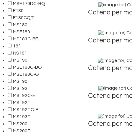
MSE170DC-BQ
E180
Catena per mo
E180CQT
MS180
MSE180
MS181C-BE
Catena per mo
181
NS181
MS190
Catena per mo
MSE190C-BQ
MSE190C-Q
MS190T
MS192
Catena per mo
MS192C-E
MS192T
MS192TC-E
MS193T
Catena per mo
MS200
MS200T