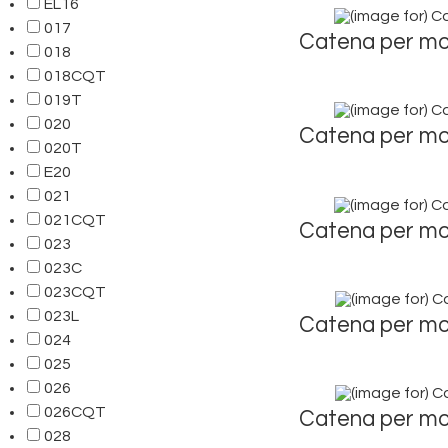
EL16
017
Catena per mo
018
018CQT
019T
020
Catena per mo
020T
E20
021
021CQT
Catena per mo
023
023C
023CQT
023L
Catena per mo
024
025
026
026CQT
Catena per mo
028