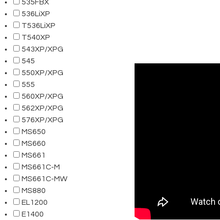
535FBX
536LiXP
T536LiXP
T540XP
543XP/XPG
545
550XP/XPG
555
560XP/XPG
562XP/XPG
576XP/XPG
MS650
MS660
MS661
MS661C-M
MS661C-MW
MS880
EL1200
E1400