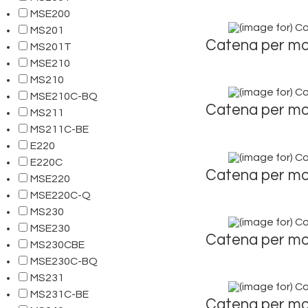
MSE200
MS201
Catena per mo
MS201T
MSE210
MS210
MSE210C-BQ
Catena per mo
MS211
MS211C-BE
E220
E220C
Catena per mo
MSE220
MSE220C-Q
MS230
MSE230
Catena per mo
MS230CBE
MSE230C-BQ
MS231
MS231C-BE
Catena per mo