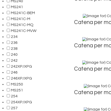
MS240
MS241
MS241C-BEM
MS241C-M
Catena per mo
MS241C-MQ
MS241C-MVW
234
236
Catena per mo
238
240
242
242XP/XPG
Catena per mo
246
246XP/XPG
MS250
MS251
Catena per mo
254
254XP/XPG
257