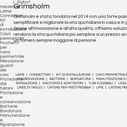
Robot
Grimsholm
rasaerba
Lame
Connettori
Grimsholm è stata fondata nel 2014 con una forte pas
Kit
semplificare e migliorare la vita quotidiana in casa e in 
di
Grazie all'innovazione e all'alta qualità, offriamo soluzi
installazione
Cavo
rendono la vita quotidiana più semplice a un prezzo ac
perimetrale
un numero sempre maggiore di persone.
Picchetti
per
cavo
perimetrale
Rilevazione
guasti
dei
cavi
LAME
|
CONNETTORI
|
KIT DI INSTALLAZIONE
|
CAVO PERIMETRAL
Protezione
CONSERVAZIONE
|
BATTERIE
|
BORDATURA
|
MANUTENZIONE E 
dai
IRRIGAZIONE
|
RACCORDI E ADATTATORI
|
TUBI FLESSIBILI
|
UGEL
LINEE DI TAGLIO
|
CATENE PER MIETITREBBIA
|
LIME
|
CATENE P
fulmini
Protezione
e
conservazione
Batterie
Bordatura
Manutenzione
e
Riparazione