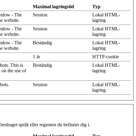
Maximal lagringstid
Typ
indow - The
Session
Lokal HTML-
he website.
lagring
indow - The
Session
Lokal HTML-
he website.
lagring
indow - The
Beständig
Lokal HTML-
he website.
lagring
1 år
HTTP-cookie
ots. This is
Beständig
Lokal HTML-
s on the use of
lagring
bots.
Session
Lokal HTML-
lagring
redraget språk eller regionen du befinner dig i.