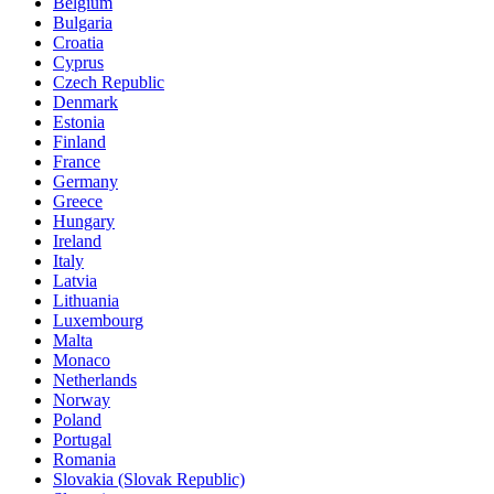
Belgium
Bulgaria
Croatia
Cyprus
Czech Republic
Denmark
Estonia
Finland
France
Germany
Greece
Hungary
Ireland
Italy
Latvia
Lithuania
Luxembourg
Malta
Monaco
Netherlands
Norway
Poland
Portugal
Romania
Slovakia (Slovak Republic)