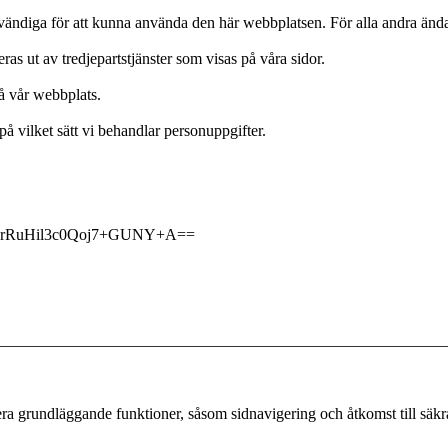
ödvändiga för att kunna använda den här webbplatsen. För alla andra än
s ut av tredjepartstjänster som visas på våra sidor.
på vår webbplats.
på vilket sätt vi behandlar personuppgifter.
rRuHil3c0Qoj7+GUNY+A==
a grundläggande funktioner, såsom sidnavigering och åtkomst till säk