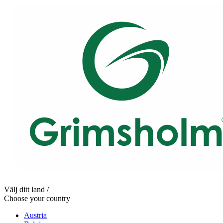
Välj ditt land /
Choose your country
Austria