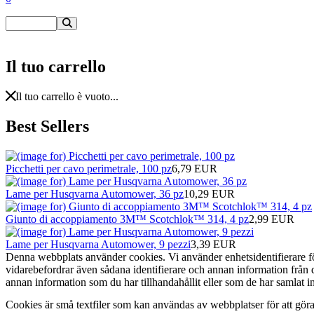
Il tuo carrello
Il tuo carrello è vuoto...
Best Sellers
Picchetti per cavo perimetrale, 100 pz
6,79 EUR
Lame per Husqvarna Automower, 36 pz
10,29 EUR
Giunto di accoppiamento 3M™ Scotchlok™ 314, 4 pz
2,99 EUR
Lame per Husqvarna Automower, 9 pezzi
3,39 EUR
Denna webbplats använder cookies. Vi använder enhetsidentifierare för 
vidarebefordrar även sådana identifierare och annan information från
annan information som du har tillhandahållit eller som de har samlat 
Cookies är små textfiler som kan användas av webbplatser för att gör