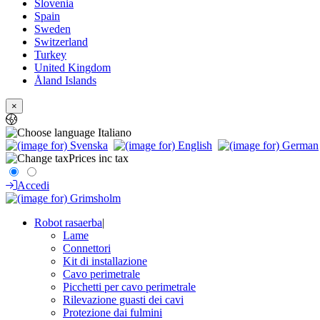
Slovenia
Spain
Sweden
Switzerland
Turkey
United Kingdom
Åland Islands
×
Italiano
Prices inc tax
Accedi
Robot rasaerba
|
Lame
Connettori
Kit di installazione
Cavo perimetrale
Picchetti per cavo perimetrale
Rilevazione guasti dei cavi
Protezione dai fulmini