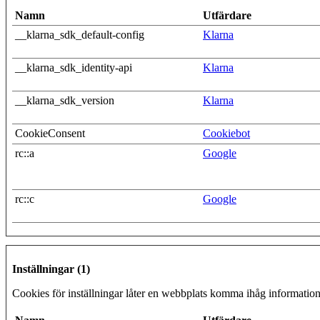
Namn
Utfärdare
__klarna_sdk_default-config
Klarna
__klarna_sdk_identity-api
Klarna
__klarna_sdk_version
Klarna
CookieConsent
Cookiebot
rc::a
Google
rc::c
Google
Inställningar (1)
Cookies för inställningar låter en webbplats komma ihåg information 