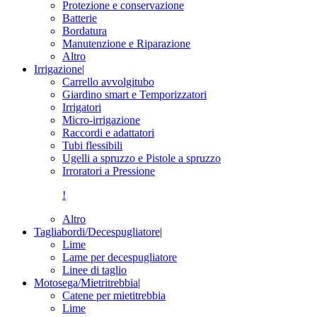
Protezione e conservazione
Batterie
Bordatura
Manutenzione e Riparazione
Altro
Irrigazione
|
Carrello avvolgitubo
Giardino smart e Temporizzatori
Irrigatori
Micro-irrigazione
Raccordi e adattatori
Tubi flessibili
Ugelli a spruzzo e Pistole a spruzzo
Irroratori a Pressione
!
Altro
Tagliabordi/Decespugliatore
|
Lime
Lame per decespugliatore
Linee di taglio
Motosega/Mietritrebbia
|
Catene per mietitrebbia
Lime